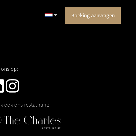
Boeking aanvragen
 ons op:
jk ook ons restaurant: