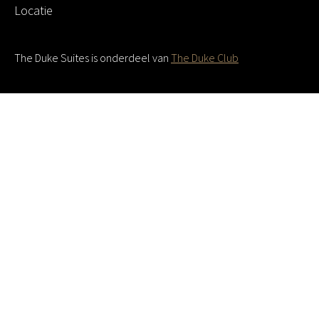
Locatie
The Duke Suites is onderdeel van
The Duke Club