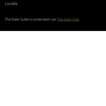
Locatie
The Duke Suites is onderdeel van
The Duke Club