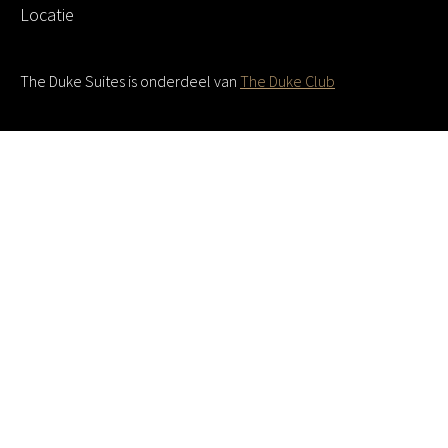
Locatie
The Duke Suites is onderdeel van
The Duke Club