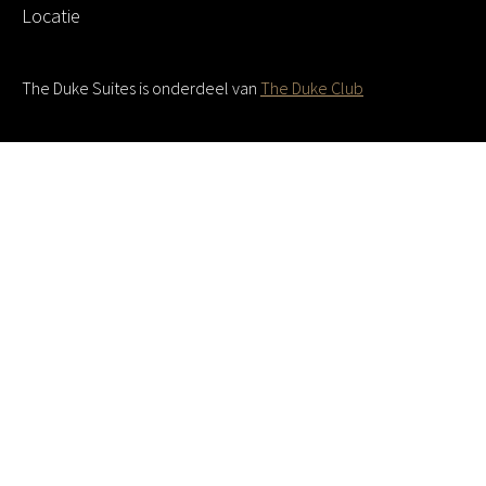
Locatie
The Duke Suites is onderdeel van
The Duke Club